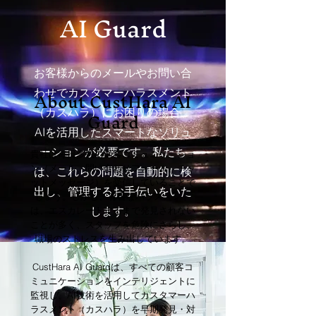
AI Guard
お客様からのメールやお問い合
About CustHara AI
わせでカスタマーハラスメント
Guard
（カスハラ）にお困りの場合、
AIを活用したスマートなソリュ
ーションが必要です。私たち
貴社は毎日多数の顧客コミュニケーショ
ン（メール、問い合わせフォーム、チャ
は、これらの問題を自動的に検
ットメッセージ）を受信していることで
出し、管理するお手伝いをいた
しょう。しかし、有害なハラスメント
します。
は、エスカレートするまで発見されない
ことが多く、スタッフを危険にさらし、
職場のストレスを生み出しています。
CustHara AI Guardは、すべての顧客コ
ミュニケーションをインテリジェントに
監視し、
AI技術を活用してカスタマーハ
ラスメント（カスハラ）を早期発見・対